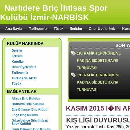
Narlıdere Briç İhtisas Spor
Kulübü İzmir-NARBİSK
Ana Sayfa
Tarihçemiz
Tüzük
İletişim
Onur Üyelerimiz
Kuru
KULÜP HAKKINDA
SON Y
Dersler
19.TRAFİK TERÖRÜNE VE
İletişim
KADINA ŞİDDETE HAYIR
Kurullar
Onur Üyelerimiz
TURNUVASI
Tarihçemiz
19.TRAFİK TERÖRÜNE VE
Tur.Baş.Sa.14:30
KADINA ŞİDDETE HAYIR
Tüzük
TURNUVASI
BAĞLANTILAR
Aliaga Bric Kulubu
Bornova Briç Kulübü
KASIM 2015 I�IN A
Ege Bilimsel Briç Klübü
18.TRAFİK TERÖRÜ VE KADIN
Foça Briç Kulübü
KIŞ LİGİ DUYURUS
ŞİDDETE HAYIR TURNUVASI
Güzelbahçe Briç İhtisas
Spor Kulübü
2024 YILI OLAĞAN GENEL
Yazan: narbisk Tarih: Kas 26th, 20
İzmir Bilimsel Briç Kulübü