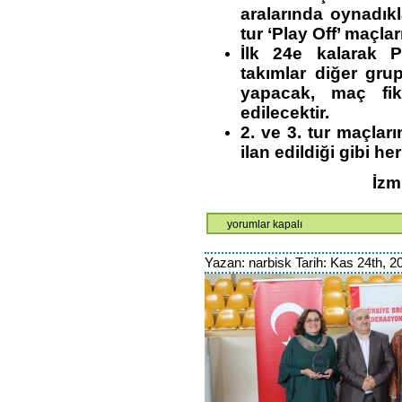
aralarında oynadıkl
tur ‘Play Off’ maçla
İlk 24e kalarak 
takımlar diğer gru
yapacak, maç fiks
edilecektir.
2. ve 3. tur maçlar
ilan edildiği gibi her
İzmi
KIŞ
yorumlar kapalı
LİGİ
DUYURUSU
Yazan: narbisk Tarih: Kas 24th, 20
için