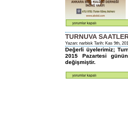
İSMET
yorumlar kapalı
İNÖNÜ
TURNUVASI
TURNUVA SAATLER
için
Yazan: narbisk Tarih: Kas 9th, 201
Değerli üyelerimiz; Tu
2015 Pazartesi günün
değişmiştir.
Turnuva
yorumlar kapalı
Saatleri
için