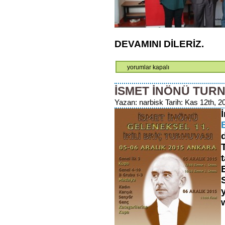
DEVAMINI DİLERİZ.
için
yorumlar kapalı
İSMET İNÖNÜ TUR
Yazan: narbisk Tarih: Kas 12th, 20