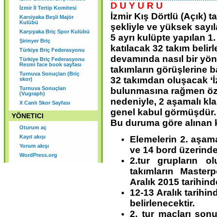
D U Y U R U
KURULU SONUCU ORGANLAR
İzmir İl Tertip Komitesi
İzmir Kış Dörtlü (Açık) t
Karsiyaka Beşli Majör
ŞU ŞEKİLDE OLUŞMUŞTUR.
Kulübü
şekliyle ve yüksek sayıla
Karşıyaka Briç Spor Kulübü
5 ayrı kulüpte yapılan 1
Şirinyer Briç
katılacak 32 takım belir
Türkiye Briç Federasyonu
devamında nasıl bir yönt
Türkiye Briç Federasyonu
Resmi face book sayfası
takımların görüşlerine
Turnuva Sonuçları (Briç
32 takımdan oluşacak ‘İz
skor)
Turnuva Sonuçları
bulunmasına rağmen özel
(Vugraph)
nedeniyle, 2 aşamalı kl
X Canlı Skor Sayfası
genel kabul görmüşdür.
YÖNETICI
Bu duruma göre alınan k
Oturum aç
Kayıt akışı
Elemelerin 2. aşama
Yorum akışı
ve 14 bord üzerind
WordPress.org
2.tur grupların o
takımların Master
Aralık 2015 tarihinde
12-13 Aralık tarihi
belirlenecektir.
2. tur maçları sonu