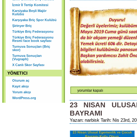
KURULU SONUCU ORGANLAR
İzmir İl Tertip Komitesi
Karsiyaka Beşli Majör
ŞU ŞEKİLDE OLUŞMUŞTUR.
Kulübü
Karşıyaka Briç Spor Kulübü
Şirinyer Briç
Türkiye Briç Federasyonu
Türkiye Briç Federasyonu
Resmi face book sayfası
Turnuva Sonuçları (Briç
skor)
Turnuva Sonuçları
(Vugraph)
X Canlı Skor Sayfası
YÖNETICI
Oturum aç
Kayıt akışı
Akşam
yorumlar kapalı
Yorum akışı
Yemeği
WordPress.org
Duyurusu
23 NISAN ULUS
için
BAYRAMI
Yazan: narbisk Tarih: Nis 23rd, 20