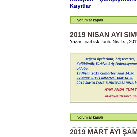
için
Kayıtlar
Kulüpler
yorumlar kapalı
Şampiyonası
Eleme
2019 NISAN AYI SI
Yapılacak
Yazan: narbisk Tarih: Nis 1st, 201
Bölgeler
ve
Kayıtlar
için
2019
yorumlar kapalı
Nisan
Ayı
2019 MART AYI ŞA
Simultaneleri