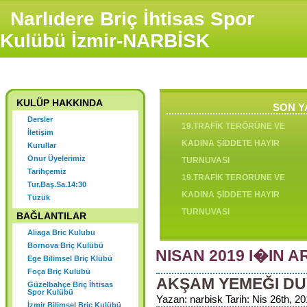
Narlıdere Briç İhtisas Spor
Kulübü İzmir-NARBİSK
Ana Sayfa
Tarihçemiz
Tüzük
İletişim
Onur Üyelerimiz
Kuru
KULÜP HAKKINDA
SON Y
Dersler
19.TRAFİK TERÖRÜNE VE
İletişim
KADINA ŞİDDETE HAYIR
Kurullar
Onur Üyelerimiz
TURNUVASI
Tarihçemiz
19.TRAFİK TERÖRÜNE VE
Tur.Baş.Sa.14:30
KADINA ŞİDDETE HAYIR
Tüzük
TURNUVASI
BAĞLANTILAR
Aliaga Bric Kulubu
Bornova Briç Kulübü
NISAN 2019 I�IN A
Ege Bilimsel Briç Klübü
18.TRAFİK TERÖRÜ VE KADIN
Foça Briç Kulübü
AKŞAM YEMEĞI D
ŞİDDETE HAYIR TURNUVASI
Güzelbahçe Briç İhtisas
Spor Kulübü
2024 YILI OLAĞAN GENEL
Yazan: narbisk Tarih: Nis 26th, 20
İzmir Bilimsel Briç Kulübü