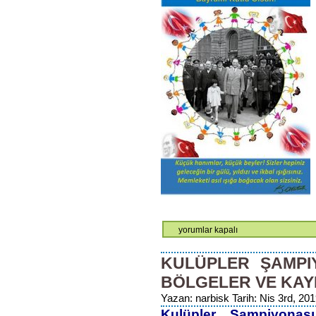
23
yorumlar kapalı
Nisan
Ulusal
KULÜPLER ŞAMPI
Egemenlik
BÖLGELER VE KAY
ve
Çocuk
Yazan: narbisk Tarih: Nis 3rd, 201
Bayramı
Kulüpler Şampiyonas