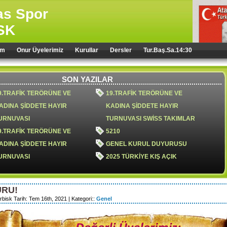
sas Spor
SK
im
Onur Üyelerimiz
Kurullar
Dersler
Tur.Baş.Sa.14:30
SON YAZILAR
9.TRAFİK TERÖRÜNE VE
19.TRAFİK TERÖRÜNE VE
ADINA ŞİDDETE HAYIR
KADINA ŞİDDETE HAYIR
URNUVASI
TURNUVASI SWİSS TAKIMLAR
9.TRAFİK TERÖRÜNE VE
5210
ADINA ŞİDDETE HAYIR
GENEL KURUL DUYURUSU
URNUVASI
2025 TÜRKİYE KIŞ AÇIK
TAKIMLAR ŞAMPİYONU;
NARLIDERE XL
RU!
8.TRAFİK TERÖRÜ VE KADINA
18.trafik terörüne ve kadına
rbisk Tarih: Tem 16th, 2021 | Kategori::
Genel
İDDETE HAYIR TURNUVASI
şiddete hayır turnuvası
024 YILI OLAĞAN GENEL
genel kurul ertelenmiştir