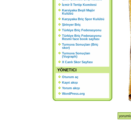
K
İzmir İl Tertip Komitesi
Karsiyaka Beşli Majör
Ş
Kulübü
Karşıyaka Briç Spor Kulübü
Şirinyer Briç
Türkiye Briç Federasyonu
Türkiye Briç Federasyonu
Resmi face book sayfası
Turnuva Sonuçları (Briç
skor)
Turnuva Sonuçları
(Vugraph)
X Canlı Skor Sayfası
YÖNETICI
Oturum aç
Kayıt akışı
Yorum akışı
WordPress.org
Duyuru
yorumla
için