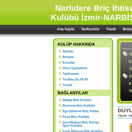
Narlıdere Briç İhti
Kulübü İzmir-NARBİ
Ana Sayfa
Tarihçemiz
Tüzük
İletiş
KULÜP HAKKINDA
Dersler
1
İletişim
K
Kurullar
Onur Üyelerimiz
T
Tarihçemiz
1
Tur.Baş.Sa.14:30
K
Tüzük
T
BAĞLANTILAR
Aliaga Bric Kulubu
Bornova Briç Kulübü
DUYU
Ege Bilimsel Briç Klübü
1
Yazan: na
Foça Briç Kulübü
Ş
Güzelbahçe Briç İhtisas
Spor Kulübü
2
İzmir Bilimsel Briç Kulübü