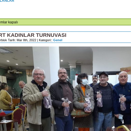
OLANLAR
TRAFİK
mlar kapalı
RÖRÜNE
IR
RT KADINLAR TURNUVASI
NUVASI
bisk Tarih: Mar 8th, 2022 | Kategori::
Genel