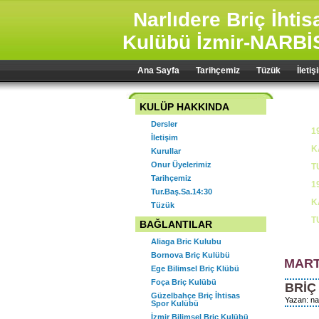
Narlıdere Briç İhti
Kulübü İzmir-NARBİ
Ana Sayfa
Tarihçemiz
Tüzük
İletiş
KULÜP HAKKINDA
Dersler
1
İletişim
K
Kurullar
Onur Üyelerimiz
T
Tarihçemiz
1
Tur.Baş.Sa.14:30
K
Tüzük
T
BAĞLANTILAR
Aliaga Bric Kulubu
Bornova Briç Kulübü
MART
Ege Bilimsel Briç Klübü
1
Foça Briç Kulübü
BRİÇ
Ş
Güzelbahçe Briç İhtisas
Yazan: na
Spor Kulübü
2
İzmir Bilimsel Briç Kulübü