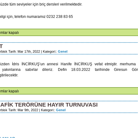
URULU SONUCU ORGANLAR
GENEL KURUL DUYURUSU
zde tüm seviyeler için briç dersleri verilmektedir.
U ŞEKİLDE OLUŞMUŞTUR.
 bilgi için, telefon numaramız 0232 238 83 65
Ç
mlar kapalı
SLERİ
T
rbisk Tarih: Mar 17th, 2022 | Kategori::
Genel
mizden İdris İNCİRKUŞ’un annesi Hanife İNCİRKUŞ vefat etmiştir. merhuma 
 yakınlarına sabırlar dileriz. Defin 18.03.2022 tarihinde Giresun Gö
tirilecektir.
AT
mlar kapalı
RAFİK TERÖRÜNE HAYIR TURNUVASI
bisk Tarih: Mar 9th, 2022 | Kategori::
Genel