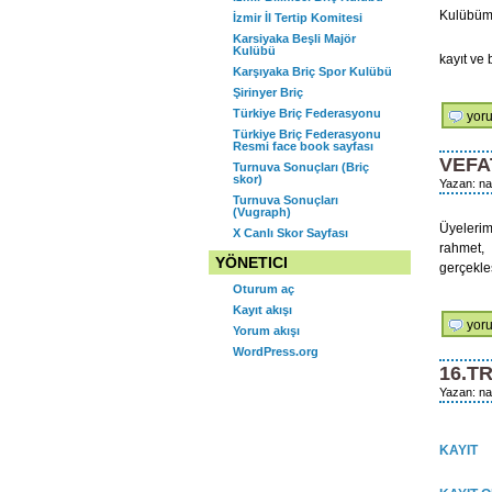
K
Kulübümü
İzmir İl Tertip Komitesi
Karsiyaka Beşli Majör
Ş
Kulübü
kayıt ve
Karşıyaka Briç Spor Kulübü
Şirinyer Briç
Türkiye Briç Federasyonu
BRİ
yoru
Türkiye Briç Federasyonu
DER
Resmi face book sayfası
için
VEFA
Turnuva Sonuçları (Briç
skor)
Yazan: na
Turnuva Sonuçları
(Vugraph)
Üyeleri
X Canlı Skor Sayfası
rahmet,
YÖNETICI
gerçekleş
Oturum aç
Kayıt akışı
VEF
yoru
Yorum akışı
için
WordPress.org
16.T
Yazan: nar
KAYIT