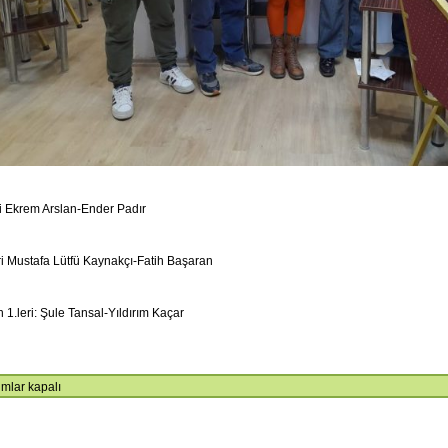
ri Ekrem Arslan-Ender Padır
ri Mustafa Lütfü Kaynakçı-Fatih Başaran
 1.leri: Şule Tansal-Yıldırım Kaçar
mlar kapalı
nlar
uvası