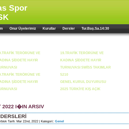
sas Spor
SK
im
Onur Üyelerimiz
Kurullar
Dersler
Tur.Baş.Sa.14:30
SON YAZILAR
9.TRAFİK TERÖRÜNE VE
19.TRAFİK TERÖRÜNE VE
ADINA ŞİDDETE HAYIR
KADINA ŞİDDETE HAYIR
URNUVASI
TURNUVASI SWİSS TAKIMLAR
9.TRAFİK TERÖRÜNE VE
5210
ADINA ŞİDDETE HAYIR
GENEL KURUL DUYURUSU
URNUVASI
2025 TÜRKİYE KIŞ AÇIK
TAKIMLAR ŞAMPİYONU;
NARLIDERE XL
 2022 I�IN ARSIV
8.TRAFİK TERÖRÜ VE KADINA
18.trafik terörüne ve kadına
 DERSLERİ
İDDETE HAYIR TURNUVASI
şiddete hayır turnuvası
rbisk Tarih: Mar 22nd, 2022 | Kategori::
Genel
024 YILI OLAĞAN GENEL
genel kurul ertelenmiştir