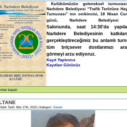
URULU SONUCU ORGANLAR
GENEL KURUL DUYURUSU
Kulübümüzün geleneksel turnuvas
Narlıdere Belediyesi “Trafik Terörüne Hay
U ŞEKİLDE OLUŞMUŞTUR.
Turnuvası” nın onikincisi, 18 Nisan Cu
günü, Narlıdere Belediyesi
Salonunda, saat 14:30
′da yapılac
Narlıdere Belediyesinin katkıla
gerçekleştireceğimiz bu anlamlı tur
tüm briçsever dostlarımızı ara
görmeyi arzu ediyoruz.
Kayıt Yaptırınız
Kayıtları Görünüz
mlar kapalı
an
ıdere
LTANE
diyesi
rbisk Tarih: Mar 17th, 2015 | Kategori::
Genel
fik
örüne
r”
uvası