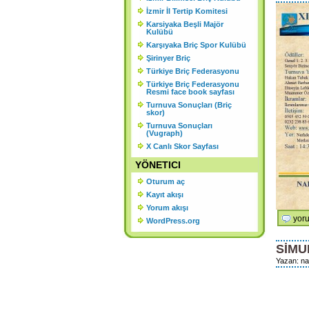
K
İzmir İl Tertip Komitesi
Karsiyaka Beşli Majör
Ş
Kulübü
Karşıyaka Briç Spor Kulübü
Şirinyer Briç
Türkiye Briç Federasyonu
Türkiye Briç Federasyonu
Resmi face book sayfası
Turnuva Sonuçları (Briç
skor)
Turnuva Sonuçları
(Vugraph)
X Canlı Skor Sayfası
YÖNETICI
Oturum aç
Kayıt akışı
Yorum akışı
18
yoru
WordPress.org
Nis
Narl
SİMU
Bele
Yazan: na
“Tra
Ter
Hayı
Turn