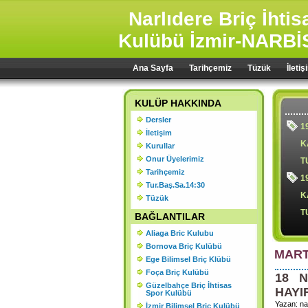
Narlıdere Briç İhti
Kulübü İzmir-NARBİ
Ana Sayfa
Tarihçemiz
Tüzük
İletiş
KULÜP HAKKINDA
Dersler
1
İletişim
K
Kurullar
Onur Üyelerimiz
T
Tarihçemiz
1
Tur.Baş.Sa.14:30
K
Tüzük
T
BAĞLANTILAR
Aliaga Bric Kulubu
Bornova Briç Kulübü
MART
Ege Bilimsel Briç Klübü
1
Foça Briç Kulübü
18 N
Ş
Güzelbahçe Briç İhtisas
HAYI
Spor Kulübü
2
Yazan: na
İzmir Bilimsel Briç Kulübü