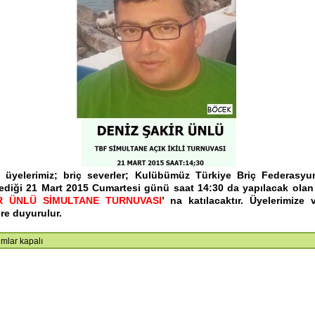
i üyelerimiz; briç severler; Kulübümüz Türkiye Briç Federasy
ediği 21 Mart 2015 Cumartesi günü saat 14:30 da yapılacak olan
 ÜNLÜ SİMULTANE TURNUVASI
’ na katılacaktır. Üyelerimize 
re duyurulur.
ULTANE
mlar kapalı