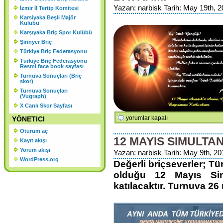
KURULU SONUCU ORGANLAR
Yazan: narbisk Tarih: May 19th, 2
İzmir İl Tertip Komitesi
Karsiyaka Beşli Majör
ŞU ŞEKİLDE OLUŞMUŞTUR.
Kulübü
Karşıyaka Briç Spor Kulübü
Şirinyer Briç
Türkiye Briç Federasyonu
Türkiye Briç Federasyonu
Resmi face book sayfası
Turnuva Sonuçları (Briç
skor)
Turnuva Sonuçları
(Vugraph)
X Canlı Skor Sayfası
19
yorumlar kapalı
YÖNETICI
Mayıs
Oturum aç
Atatürk’ü
12 MAYIS SIMULTA
Kayıt akışı
Anma
Yorum akışı
Yazan: narbisk Tarih: May 9th, 20
Gençlik
WordPress.org
Değerli briçseverler; T
ve
Spor
olduğu 12 Mayıs Sim
Bayramı
katılacaktır. Turnuva 26 m
için