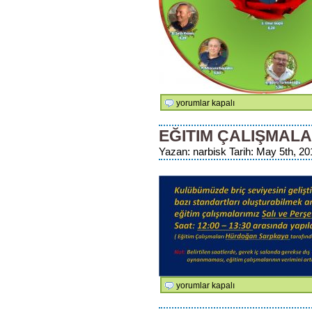
Nisan
yorumlar kapalı
Ayı
Şampiyonları
EĞITIM ÇALIŞMALA
için
Yazan: narbisk Tarih: May 5th, 20
Eğitim
yorumlar kapalı
Çalışmalarımız
için