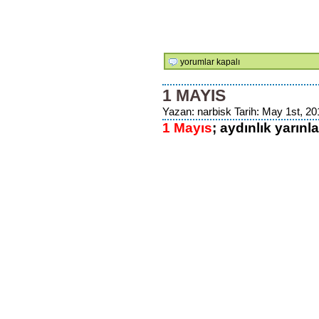
Yaşar
yorumlar kapalı
Sevinç
1.
1 MAYIS
Briç
Yazan: narbisk Tarih: May 1st, 20
Turnuvası
1 Mayıs
Görselleri
; aydınlık yarınl
için