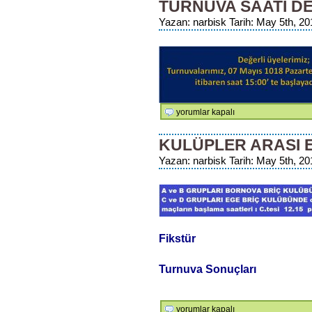
TURNUVA SAATI DE
Yazan: narbisk Tarih: May 5th, 20
Turnuva
yorumlar kapalı
Saati
Değişikliği
KULÜPLER ARASI 
için
Yazan: narbisk Tarih: May 5th, 20
Fikstür
Turnuva Sonuçları
Kulüpler
yorumlar kapalı