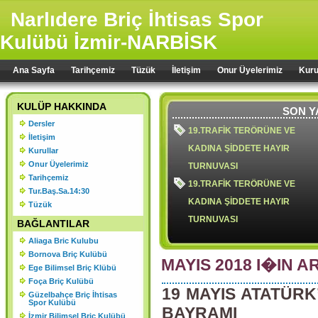
Narlıdere Briç İhtisas Spor
Kulübü İzmir-NARBİSK
Ana Sayfa
Tarihçemiz
Tüzük
İletişim
Onur Üyelerimiz
Kuru
KULÜP HAKKINDA
SON Y
Dersler
19.TRAFİK TERÖRÜNE VE
İletişim
KADINA ŞİDDETE HAYIR
Kurullar
Onur Üyelerimiz
TURNUVASI
Tarihçemiz
19.TRAFİK TERÖRÜNE VE
Tur.Baş.Sa.14:30
KADINA ŞİDDETE HAYIR
Tüzük
TURNUVASI
BAĞLANTILAR
Aliaga Bric Kulubu
Bornova Briç Kulübü
MAYIS 2018 I�IN A
Ege Bilimsel Briç Klübü
18.TRAFİK TERÖRÜ VE KADIN
Foça Briç Kulübü
19 MAYIS ATATÜR
ŞİDDETE HAYIR TURNUVASI
Güzelbahçe Briç İhtisas
Spor Kulübü
2024 YILI OLAĞAN GENEL
BAYRAMI
İzmir Bilimsel Briç Kulübü