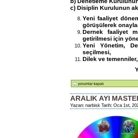
b) Denetleme Kurulunun
c) Disiplin Kurulunun a
Yeni faaliyet döne
görüşülerek onayla
Dernek faaliyet m
getirilmesi için yön
Yeni Yönetim, Den
seçilmesi,
Dilek ve temenniler
YÖNETİM 
için
yorumlar kapalı
ARALIK AYI MAST
Yazan: narbisk Tarih: Oca 1st, 202