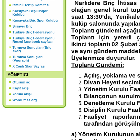
Narlıdere Briç İhtisa
KURULU SONUCU ORGANLAR
İzmir İl Tertip Komitesi
olağan genel kurul to
Karsiyaka Beşli Majör
ŞU ŞEKİLDE OLUŞMUŞTUR.
Kulübü
saat 13:30’da, Yenikal
Karşıyaka Briç Spor Kulübü
kulüp salonunda yapılac
Şirinyer Briç
Toplantı gündemi aşağıda
Türkiye Briç Federasyonu
Toplantı için yeterli
Türkiye Briç Federasyonu
Resmi face book sayfası
ikinci toplantı 02 Şuba
Turnuva Sonuçları (Briç
ve aynı gündem maddeleri
skor)
Üyelerimize duyurulur.
Turnuva Sonuçları
(Vugraph)
Toplantı Gündemi:
X Canlı Skor Sayfası
YÖNETICI
Açılış, yoklama ve 
Divan Heyeti seçimi
Oturum aç
Yönetim Kurulu Faa
Kayıt akışı
Yorum akışı
Bilançonun sunulm
WordPress.org
Denetleme Kurulu 
Disiplin Kurulu Fa
Faaliyet raporla
tarafından görüşül
a) Yönetim Kurulunun a