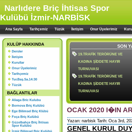
Narlıdere Briç İhtisas Spor
Kulübü İzmir-NARBİSK
Ana Sayfa
Tarihçemiz
Tüzük
İletişim
Onur Üyelerimiz
Kuru
KULÜP HAKKINDA
SON Y
Dersler
19.TRAFİK TERÖRÜNE VE
İletişim
KADINA ŞİDDETE HAYIR
Kurullar
Onur Üyelerimiz
TURNUVASI
Tarihçemiz
19.TRAFİK TERÖRÜNE VE
Tur.Baş.Sa.14:30
KADINA ŞİDDETE HAYIR
Tüzük
TURNUVASI
BAĞLANTILAR
Aliaga Bric Kulubu
Bornova Briç Kulübü
OCAK 2020 I�IN AR
Ege Bilimsel Briç Klübü
18.TRAFİK TERÖRÜ VE KADIN
Foça Briç Kulübü
Yazan: narbisk Tarih: Oca 3rd, 20
ŞİDDETE HAYIR TURNUVASI
Güzelbahçe Briç İhtisas
Spor Kulübü
GENEL KURUL DU
2024 YILI OLAĞAN GENEL
İzmir Bilimsel Briç Kulübü