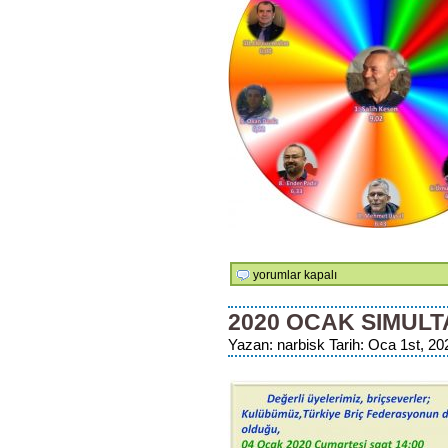
Aralık
yorumlar kapalı
Ayı
Masterpoint
2020 OCAK SIMUL
Şampiyonları
Yazan: narbisk Tarih: Oca 1st, 202
için