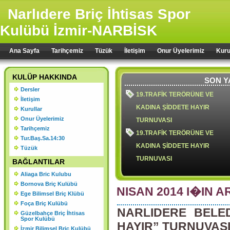
Narlıdere Briç İhtisas Spor
Kulübü İzmir-NARBİSK
Ana Sayfa
Tarihçemiz
Tüzük
İletişim
Onur Üyelerimiz
Kuru
KULÜP HAKKINDA
SON Y
Dersler
19.TRAFİK TERÖRÜNE VE
İletişim
KADINA ŞİDDETE HAYIR
Kurullar
Onur Üyelerimiz
TURNUVASI
Tarihçemiz
19.TRAFİK TERÖRÜNE VE
Tur.Baş.Sa.14:30
KADINA ŞİDDETE HAYIR
Tüzük
TURNUVASI
BAĞLANTILAR
Aliaga Bric Kulubu
Bornova Briç Kulübü
NISAN 2014 I�IN A
Ege Bilimsel Briç Klübü
18.TRAFİK TERÖRÜ VE KADIN
Foça Briç Kulübü
NARLIDERE BELED
ŞİDDETE HAYIR TURNUVASI
Güzelbahçe Briç İhtisas
Spor Kulübü
2024 YILI OLAĞAN GENEL
HAYIR” TURNUVAS
İzmir Bilimsel Briç Kulübü