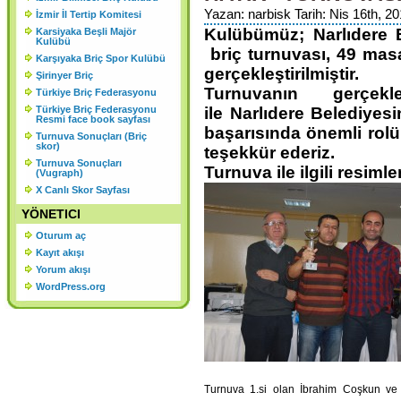
KURULU SONUCU ORGANLAR
Yazan: narbisk Tarih: Nis 16th, 20
İzmir İl Tertip Komitesi
Kulübümüz; Narlıdere B
Karsiyaka Beşli Majör
ŞU ŞEKİLDE OLUŞMUŞTUR.
Kulübü
briç turnuvası, 49 masal
Karşıyaka Briç Spor Kulübü
gerçekleştirilmiştir.
Şirinyer Briç
Turnuvanın gerçekle
Türkiye Briç Federasyonu
Türkiye Briç Federasyonu
ile Narlıdere Belediyes
Resmi face book sayfası
başarısında önemli rolü
Turnuva Sonuçları (Briç
skor)
teşekkür ederiz.
Turnuva Sonuçları
Turnuva ile ilgili resimler
(Vugraph)
X Canlı Skor Sayfası
YÖNETICI
Oturum aç
Kayıt akışı
Yorum akışı
WordPress.org
Turnuva 1.si olan İbrahim Coşkun ve 