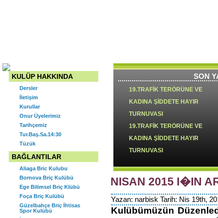
Narlıdere Briç İhtisas Spor
Kulübü İzmir-NARBİSK
Ana Sayfa
Tarihçemiz
Tüzük
İletişim
Onur Üyelerimiz
Kuru
SON Y
KULÜP HAKKINDA
Dersler
19.TRAFİK TERÖRÜNE VE
İletişim
KADINA ŞİDDETE HAYIR
Kurullar
TURNUVASI
Onur Üyelerimiz
Tarihçemiz
19.TRAFİK TERÖRÜNE VE
Tur.Baş.Sa.14:30
KADINA ŞİDDETE HAYIR
Tüzük
TURNUVASI
BAĞLANTILAR
Aliaga Bric Kulubu
Bornova Briç Kulübü
NISAN 2015 I�IN A
18.TRAFİK TERÖRÜ VE KADIN
Ege Bilimsel Briç Klübü
Foça Briç Kulübü
Yazan: narbisk Tarih: Nis 19th, 20
ŞİDDETE HAYIR TURNUVASI
Güzelbahçe Briç İhtisas
Kulübümüzün Düzenlediğ
Spor Kulübü
2024 YILI OLAĞAN GENEL