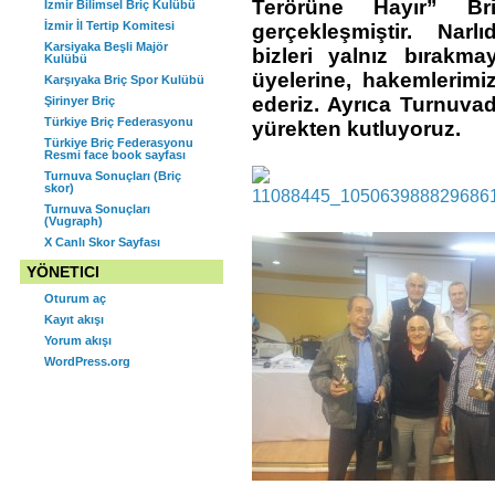
Terörüne Hayır” B
İzmir Bilimsel Briç Kulübü
KURULU SONUCU ORGANLAR
İzmir İl Tertip Komitesi
gerçekleşmiştir. Narl
ŞU ŞEKİLDE OLUŞMUŞTUR.
Karsiyaka Beşli Majör
bizleri yalnız bırakm
Kulübü
üyelerine, hakemlerimi
Karşıyaka Briç Spor Kulübü
ederiz. Ayrıca Turnuvad
Şirinyer Briç
Türkiye Briç Federasyonu
yürekten kutluyoruz.
Türkiye Briç Federasyonu
Resmi face book sayfası
Turnuva Sonuçları (Briç
skor)
Turnuva Sonuçları
(Vugraph)
X Canlı Skor Sayfası
YÖNETICI
Oturum aç
Kayıt akışı
Yorum akışı
WordPress.org