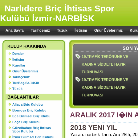
Narlıdere Briç İhtisas Spor
Kulübü İzmir-NARBİSK
Ana Sayfa
Tarihçemiz
Tüzük
İletişim
Onur Üyelerimiz
Kuru
KULÜP HAKKINDA
SON Y
Dersler
19.TRAFİK TERÖRÜNE VE
İletişim
KADINA ŞİDDETE HAYIR
Kurullar
Onur Üyelerimiz
TURNUVASI
Tarihçemiz
19.TRAFİK TERÖRÜNE VE
Tur.Baş.Sa.14:30
KADINA ŞİDDETE HAYIR
Tüzük
TURNUVASI
BAĞLANTILAR
Aliaga Bric Kulubu
Bornova Briç Kulübü
ARALIK 2017 I�IN 
Ege Bilimsel Briç Klübü
18.TRAFİK TERÖRÜ VE KADIN
Foça Briç Kulübü
2018 YENI YIL
ŞİDDETE HAYIR TURNUVASI
Güzelbahçe Briç İhtisas
Spor Kulübü
2024 YILI OLAĞAN GENEL
Yazan: narbisk Tarih: Ara 28th, 20
İzmir Bilimsel Briç Kulübü