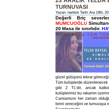
23 ARALIK YELDA
için
TURNUVASI
Yazan: narbisk Tarih: Ara 18th, 20
Değerli Briç sever
MUMCUOĞLU
Simultane
20 Masa ile sınırlıdır.
HA
güzel gülüşünü tekrar göreceği
Tüm kulüplerde düzenlenecek 
gibi 2 TL’dir, ancak katkı
kulüplerimiz bu rakamın üzerin
Camiamızın her zaman olduğu
birini vereceğini ve turnuvaya 