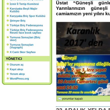
Üstat “Güneşli günl
KURULU SONUCU ORGANLAR
İzmir İl Tertip Komitesi
Yarınlarınızın güneş
Karsiyaka Beşli Majör
ŞU ŞEKİLDE OLUŞMUŞTUR.
Kulübü
camiamızın yeni yılını ku
Karşıyaka Briç Spor Kulübü
Şirinyer Briç
Türkiye Briç Federasyonu
Türkiye Briç Federasyonu
Resmi face book sayfası
Turnuva Sonuçları (Briç
skor)
Turnuva Sonuçları
(Vugraph)
X Canlı Skor Sayfası
YÖNETICI
Oturum aç
Kayıt akışı
Yorum akışı
WordPress.org
2018
yorumlar kapalı
Yeni
Yıl