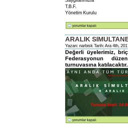
Saygılarımızla
T.B.F.
Yönetim Kurulu
23
yorumlar kapalı
Aralık
Yelda
ARALIK SIMULTAN
Baysal
Yazan: narbisk Tarih: Ara 4th, 201
Mumcu
Değerli üyelerimiz, br
Simultane
Turnuvası
Federasyonun düzen
için
turnuvasına katılacaktır.
Aralık
yorumlar kapalı
Simultane