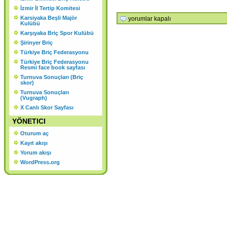
KURULU SONUCU ORGANLAR
İzmir İl Tertip Komitesi
Karsiyaka Beşli Majör
Dersler
ŞU ŞEKİLDE OLUŞMUŞTUR.
yorumlar kapalı
Kulübü
için
Karşıyaka Briç Spor Kulübü
Şirinyer Briç
Türkiye Briç Federasyonu
Türkiye Briç Federasyonu
Resmi face book sayfası
Turnuva Sonuçları (Briç
skor)
Turnuva Sonuçları
(Vugraph)
X Canlı Skor Sayfası
YÖNETICI
Oturum aç
Kayıt akışı
Yorum akışı
WordPress.org