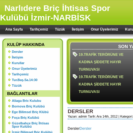
Narlıdere Briç İhtisas Spor
Kulübü İzmir-NARBİSK
Ana Sayfa
Tarihçemiz
Tüzük
İletişim
Onur Üyelerimiz
Kuru
KULÜP HAKKINDA
SON Y
Dersler
19.TRAFİK TERÖRÜNE VE
İletişim
KADINA ŞİDDETE HAYIR
Kurullar
Onur Üyelerimiz
TURNUVASI
Tarihçemiz
19.TRAFİK TERÖRÜNE VE
Tur.Baş.Sa.14:30
KADINA ŞİDDETE HAYIR
Tüzük
TURNUVASI
BAĞLANTILAR
Aliaga Bric Kulubu
Bornova Briç Kulübü
DERSLER
Ege Bilimsel Briç Klübü
18.TRAFİK TERÖRÜ VE KADIN
Yazan: admin Tarih: Ara 14th, 2012 | Kategori:
Foça Briç Kulübü
ŞİDDETE HAYIR TURNUVASI
Güzelbahçe Briç İhtisas
Spor Kulübü
Dersler
Dersler
2024 YILI OLAĞAN GENEL
İzmir Bilimsel Briç Kulübü