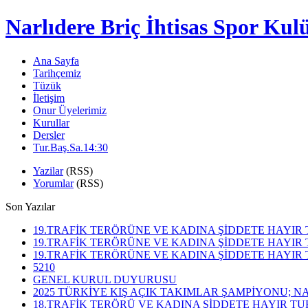
Narlıdere Briç İhtisas Spor K
Ana Sayfa
Tarihçemiz
Tüzük
İletişim
Onur Üyelerimiz
Kurullar
Dersler
Tur.Baş.Sa.14:30
Yazilar
(RSS)
Yorumlar
(RSS)
Son Yazılar
19.TRAFİK TERÖRÜNE VE KADINA ŞİDDETE HAYIR
19.TRAFİK TERÖRÜNE VE KADINA ŞİDDETE HAYIR
19.TRAFİK TERÖRÜNE VE KADINA ŞİDDETE HAYIR
5210
GENEL KURUL DUYURUSU
2025 TÜRKİYE KIŞ AÇIK TAKIMLAR ŞAMPİYONU; N
18.TRAFİK TERÖRÜ VE KADINA ŞİDDETE HAYIR T