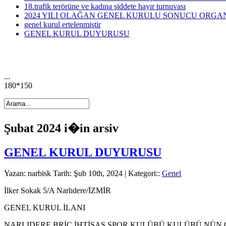
18.trafik terörüne ve kadına şiddete hayır turnuvası
2024 YILI OLAĞAN GENEL KURULU SONUCU ORGA
genel kurul ertelenmiştir
GENEL KURUL DUYURUSU
...
180*150
Şubat 2024 i�in arsiv
GENEL KURUL DUYURUSU
Yazan: narbisk Tarih: Şub 10th, 2024 | Kategori::
Genel
İlker Sokak 5/A Narlıdere/İZMİR
GENEL KURUL İLANI
NARLIDERE BRİÇ İHTİSAS SPOR KULÜBÜ KULÜBÜ NÜN Olağan Genel