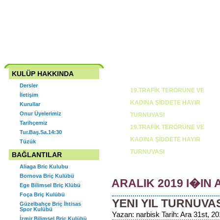
Narlıdere Briç İhtisas Spor
Kulübü İzmir-NARBİSK
Ana Sayfa
Tarihçemiz
Tüzük
İletişim
Onur Üyelerimiz
Kuru
KULÜP HAKKINDA
SON Y
Dersler
19.TRAFİK TERÖRÜNE VE
İletişim
KADINA ŞİDDETE HAYIR
Kurullar
Onur Üyelerimiz
TURNUVASI
Tarihçemiz
19.TRAFİK TERÖRÜNE VE
Tur.Baş.Sa.14:30
KADINA ŞİDDETE HAYIR
Tüzük
TURNUVASI
BAĞLANTILAR
Aliaga Bric Kulubu
Bornova Briç Kulübü
ARALIK 2019 I�IN 
Ege Bilimsel Briç Klübü
18.TRAFİK TERÖRÜ VE KADIN
Foça Briç Kulübü
YENI YIL TURNUVA
ŞİDDETE HAYIR TURNUVASI
Güzelbahçe Briç İhtisas
Spor Kulübü
2024 YILI OLAĞAN GENEL
Yazan: narbisk Tarih: Ara 31st, 20
İzmir Bilimsel Briç Kulübü