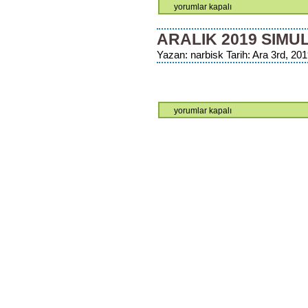
2019
yorumlar kapalı
Kasım
Ayı
ARALIK 2019 SIM
Şampiyonları
Yazan: narbisk Tarih: Ara 3rd, 201
için
Aralık
yorumlar kapalı
2019
Simultane
Turnuvaları
için