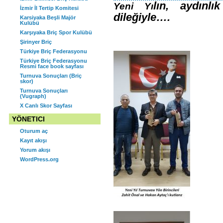
lın, ayd
ınlı
Yeni Yı
KURULU SONUCU ORGANLAR
İzmir İl Tertip Komitesi
dileğiyle….
Karsiyaka Beşli Majör
ŞU ŞEKİLDE OLUŞMUŞTUR.
Kulübü
Karşıyaka Briç Spor Kulübü
Şirinyer Briç
Türkiye Briç Federasyonu
Türkiye Briç Federasyonu
Resmi face book sayfası
Turnuva Sonuçları (Briç
skor)
Turnuva Sonuçları
(Vugraph)
X Canlı Skor Sayfası
YÖNETICI
Oturum aç
Kayıt akışı
Yorum akışı
WordPress.org