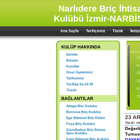
Narlıdere Briç İhti
Kulübü İzmir-NARBİ
Ana Sayfa
Tarihçemiz
Tüzük
İletiş
KULÜP HAKKINDA
Dersler
1
İletişim
K
Kurullar
Onur Üyelerimiz
T
Tarihçemiz
1
Tur.Baş.Sa.14:30
K
Tüzük
T
BAĞLANTILAR
Aliaga Bric Kulubu
Bornova Briç Kulübü
23 A
Ege Bilimsel Briç Klübü
1
Yazan: nar
Foça Briç Kulübü
Ş
Değerl
Güzelbahçe Briç İhtisas
Spor Kulübü
Turnuv
2
İzmir Bilimsel Briç Kulübü
DAYAN