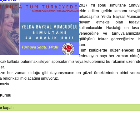
URULU SONUCU ORGANLAR
GENEL KURUL DUYURUSU
2017 Yıl sonu simultane turnuv
elde edilen gelirin tamamı sevgi
U ŞEKİLDE OLUŞMUŞTUR.
arkadaşımız Yelda Baysal Mumcu
devam etmekte olan tedavis
kullanılacaktır. Hastalığı en kıs
yeneceğine ve turnuvalarımızd
gülüşünü tekrar göreceğimize i
tam.
Tüm kulüplerde düzenlenecek tu
federasyon payı her zaman olduğ
ancak katkıda bulunmak isteyen sporcularımız veya kulüplerimiz bu rakamın üzerin
ler.
zın her zaman olduğu gibi dayanışmanın en güzel örneklerinden birini verec
a rekor katılım olacağını umuyoruz.
ımızla
Kurulu
r kapalı
ane