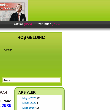
Yazilar
(RSS)
Yorumlar
(RSS)
HOŞ GELDINIZ
...
180*150
ASI
ARŞIVLER
Mayıs 2026
(2)
ultane
Nisan 2026
(1)
IDERE
Mart 2026
(1)