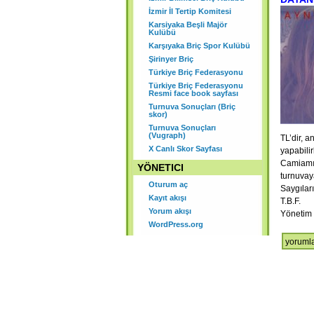
K
İzmir İl Tertip Komitesi
Karsiyaka Beşli Majör
Ş
Kulübü
Karşıyaka Briç Spor Kulübü
Şirinyer Briç
Türkiye Briç Federasyonu
Türkiye Briç Federasyonu
Resmi face book sayfası
Turnuva Sonuçları (Briç
skor)
Turnuva Sonuçları
(Vugraph)
TL’dir, 
X Canlı Skor Sayfası
yapabilir
Camiamı
YÖNETICI
turnuvay
Oturum aç
Saygılar
Kayıt akışı
T.B.F.
Yorum akışı
Yönetim 
WordPress.org
23
yorumla
Aralık
Yelda
Baysal
Mumcu
Simult