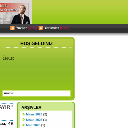
Yazilar
(RSS)
Yorumlar
(RSS)
HOŞ GELDINIZ
...
180*150
YIR”
ARŞIVLER
Mayıs 2026
(2)
Nisan 2026
(1)
ası, 49
Mart 2026
(1)