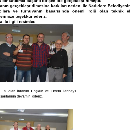
 bir katılımla başarılı bir şekilde gerçekleştirilmiştir.
URULU SONUCU ORGANLAR
GENEL KURUL DUYURUSU
nın gerçekleştirilmesine katkıları nedeni ile Narlıdere Belediyesi
U ŞEKİLDE OLUŞMUŞTUR.
mcılara ve turnuvanın başarısında önemli rolü olan teknik e
erimize teşekkür ederiz.
 ile ilgili resimler.
 1.si olan İbrahim Coşkun ve Ekrem İlanbey’i
aşarılarının devamını dileriz.