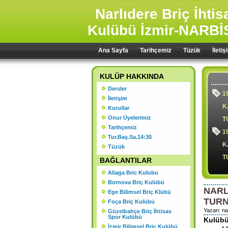
Narlıdere Briç İhti
Kulübü İzmir-NARBİ
Ana Sayfa
Tarihçemiz
Tüzük
İletiş
KULÜP HAKKINDA
Dersler
1
İletişim
K
Kurullar
Onur Üyelerimiz
T
Tarihçemiz
1
Tur.Baş.Sa.14:30
K
Tüzük
T
BAĞLANTILAR
Aliaga Bric Kulubu
Bornova Briç Kulübü
NAR
Ege Bilimsel Briç Klübü
1
TURN
Foça Briç Kulübü
Ş
Yazan: nar
Güzelbahçe Briç İhtisas
Spor Kulübü
Kulübü
2
İzmir Bilimsel Briç Kulübü