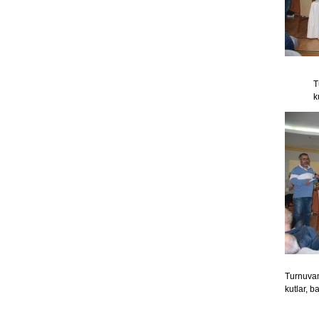
T
k
Turnuvan
kutlar, b