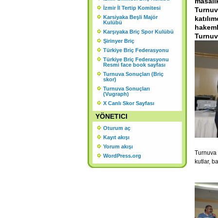
masalık
K
İzmir İl Tertip Komitesi
Turnuva
Karsiyaka Beşli Majör
Ş
katılı
Kulübü
hakeml
Karşıyaka Briç Spor Kulübü
Turnuva
Şirinyer Briç
Türkiye Briç Federasyonu
Türkiye Briç Federasyonu
Resmi face book sayfası
Turnuva Sonuçları (Briç
skor)
Turnuva Sonuçları
(Vugraph)
X Canlı Skor Sayfası
YÖNETICI
Oturum aç
Kayıt akışı
Yorum akışı
Turnuva
WordPress.org
kutlar, b