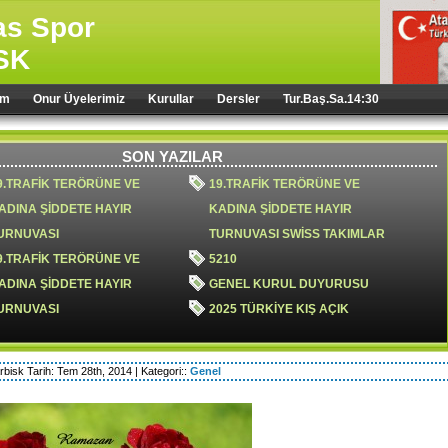
sas Spor
SK
im
Onur Üyelerimiz
Kurullar
Dersler
Tur.Baş.Sa.14:30
SON YAZILAR
9.TRAFİK TERÖRÜNE VE
19.TRAFİK TERÖRÜNE VE
ADINA ŞİDDETE HAYIR
KADINA ŞİDDETE HAYIR
URNUVASI
TURNUVASI SWİSS TAKIMLAR
9.TRAFİK TERÖRÜNE VE
5210
ADINA ŞİDDETE HAYIR
GENEL KURUL DUYURUSU
URNUVASI
2025 TÜRKİYE KIŞ AÇIK
TAKIMLAR ŞAMPİYONU;
NARLIDERE XL
rbisk Tarih: Tem 28th, 2014 | Kategori::
Genel
8.TRAFİK TERÖRÜ VE KADINA
18.trafik terörüne ve kadına
İDDETE HAYIR TURNUVASI
şiddete hayır turnuvası
024 YILI OLAĞAN GENEL
genel kurul ertelenmiştir