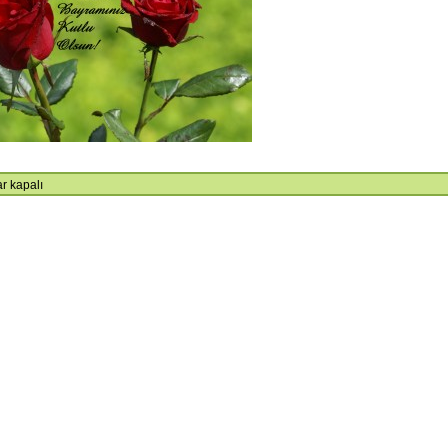
URULU SONUCU ORGANLAR
GENEL KURUL DUYURUSU
U ŞEKİLDE OLUŞMUŞTUR.
r kapalı