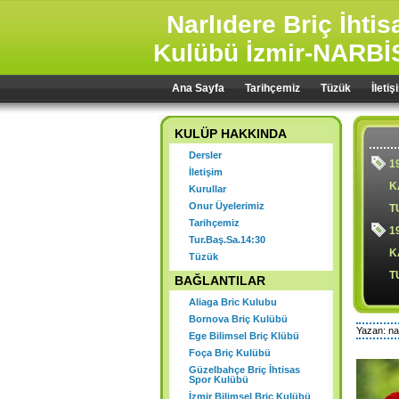
Narlıdere Briç İhti
Kulübü İzmir-NARBİ
Ana Sayfa
Tarihçemiz
Tüzük
İletiş
KULÜP HAKKINDA
Dersler
1
İletişim
K
Kurullar
Onur Üyelerimiz
T
Tarihçemiz
1
Tur.Baş.Sa.14:30
K
Tüzük
T
BAĞLANTILAR
Aliaga Bric Kulubu
Bornova Briç Kulübü
Yazan: na
Ege Bilimsel Briç Klübü
1
Foça Briç Kulübü
Ş
Güzelbahçe Briç İhtisas
Spor Kulübü
2
İzmir Bilimsel Briç Kulübü