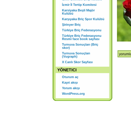
K
İzmir İl Tertip Komitesi
Karsiyaka Beşli Majör
Ş
Kulübü
Karşıyaka Briç Spor Kulübü
Şirinyer Briç
Türkiye Briç Federasyonu
Türkiye Briç Federasyonu
Resmi face book sayfası
Turnuva Sonuçları (Briç
skor)
Turnuva Sonuçları
için
yorumla
(Vugraph)
X Canlı Skor Sayfası
YÖNETICI
Oturum aç
Kayıt akışı
Yorum akışı
WordPress.org