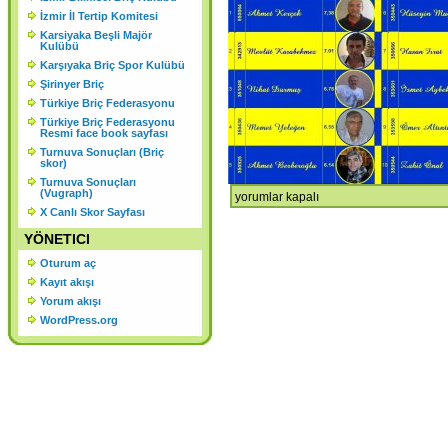
KURULU SONUCU ORGANLAR
İzmir İl Tertip Komitesi
Karsiyaka Beşli Majör
ŞU ŞEKİLDE OLUŞMUŞTUR.
Kulübü
Karşıyaka Briç Spor Kulübü
Şirinyer Briç
Türkiye Briç Federasyonu
Türkiye Briç Federasyonu
Resmi face book sayfası
Turnuva Sonuçları (Briç
skor)
Turnuva Sonuçları
(Vugraph)
için
yorumlar kapalı
X Canlı Skor Sayfası
YÖNETICI
Oturum aç
Kayıt akışı
Yorum akışı
WordPress.org