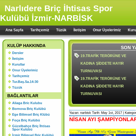
Narlıdere Briç İhtisas Spor
Kulübü İzmir-NARBİSK
Ana Sayfa
Tarihçemiz
Tüzük
İletişim
Onur Üyelerimiz
Kuru
KULÜP HAKKINDA
SON Y
Dersler
19.TRAFİK TERÖRÜNE VE
İletişim
KADINA ŞİDDETE HAYIR
Kurullar
Onur Üyelerimiz
TURNUVASI
Tarihçemiz
19.TRAFİK TERÖRÜNE VE
Tur.Baş.Sa.14:30
KADINA ŞİDDETE HAYIR
Tüzük
TURNUVASI
BAĞLANTILAR
Aliaga Bric Kulubu
Bornova Briç Kulübü
Yazan: narbisk Tarih: May 1st, 2017 | Kategor
Ege Bilimsel Briç Klübü
18.TRAFİK TERÖRÜ VE KADIN
NİSAN AYI ŞAMPİYONLA
Foça Briç Kulübü
ŞİDDETE HAYIR TURNUVASI
Güzelbahçe Briç İhtisas
Spor Kulübü
2024 YILI OLAĞAN GENEL
İzmir Bilimsel Briç Kulübü