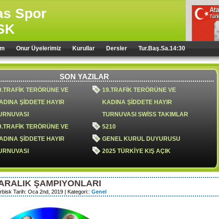
sas Spor
SK
im
Onur Üyelerimiz
Kurullar
Dersler
Tur.Baş.Sa.14:30
SON YAZILAR
9.TRAFİK TERÖRÜNE VE
19.TRAFİK TERÖRÜNE VE
ADINA ŞİDDETE HAYIR
KADINA ŞİDDETE HAYIR
URNUVASI
TURNUVASI SWİSS TAKIMLAR
9.TRAFİK TERÖRÜNE VE
5210
ADINA ŞİDDETE HAYIR
GENEL KURUL DUYURUSU
URNUVASI
2025 TÜRKİYE KIŞ AÇIK
TAKIMLAR ŞAMPİYONU;
NARLIDERE XL
 ARALIK ŞAMPIYONLARI
8.TRAFİK TERÖRÜ VE KADINA
18.trafik terörüne ve kadına
rbisk Tarih: Oca 2nd, 2019 | Kategori::
Genel
İDDETE HAYIR TURNUVASI
şiddete hayır turnuvası
024 YILI OLAĞAN GENEL
genel kurul ertelenmiştir