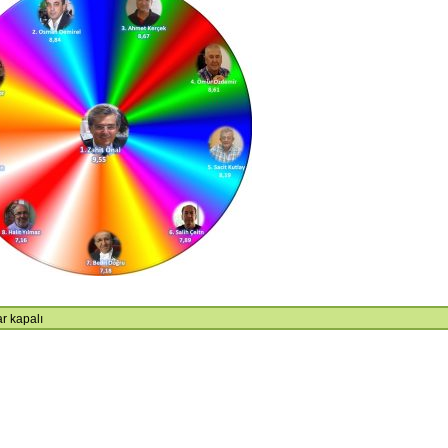
URULU SONUCU ORGANLAR
GENEL KURUL DUYURUSU
U ŞEKİLDE OLUŞMUŞTUR.
r kapalı
nları