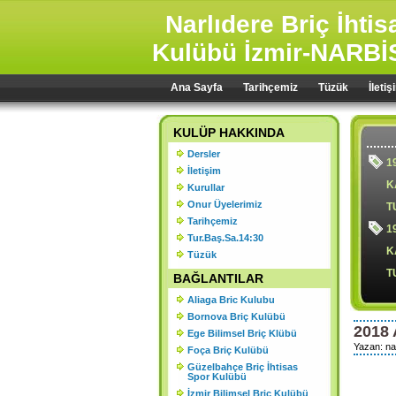
Narlıdere Briç İhti
Kulübü İzmir-NARBİ
Ana Sayfa
Tarihçemiz
Tüzük
İletiş
KULÜP HAKKINDA
Dersler
1
İletişim
K
Kurullar
Onur Üyelerimiz
T
Tarihçemiz
1
Tur.Baş.Sa.14:30
K
Tüzük
T
BAĞLANTILAR
Aliaga Bric Kulubu
Bornova Briç Kulübü
2018
Ege Bilimsel Briç Klübü
1
Yazan: na
Foça Briç Kulübü
Ş
Güzelbahçe Briç İhtisas
Spor Kulübü
2
İzmir Bilimsel Briç Kulübü