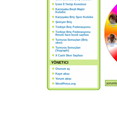
K
İzmir İl Tertip Komitesi
Karsiyaka Beşli Majör
Ş
Kulübü
Karşıyaka Briç Spor Kulübü
Şirinyer Briç
Türkiye Briç Federasyonu
Türkiye Briç Federasyonu
Resmi face book sayfası
Turnuva Sonuçları (Briç
skor)
Turnuva Sonuçları
(Vugraph)
X Canlı Skor Sayfası
YÖNETICI
Oturum aç
Kayıt akışı
Yorum akışı
2018
yorumla
WordPress.org
Aralık
Şampiyo
için