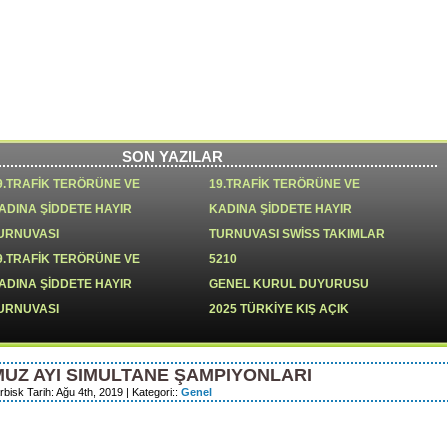
sas Spor
SK
im
Onur Üyelerimiz
Kurullar
Dersler
Tur.Baş.Sa.14:30
SON YAZILAR
9.TRAFİK TERÖRÜNE VE
19.TRAFİK TERÖRÜNE VE
ADINA ŞİDDETE HAYIR
KADINA ŞİDDETE HAYIR
URNUVASI
TURNUVASI SWİSS TAKIMLAR
9.TRAFİK TERÖRÜNE VE
5210
ADINA ŞİDDETE HAYIR
GENEL KURUL DUYURUSU
URNUVASI
2025 TÜRKİYE KIŞ AÇIK
TAKIMLAR ŞAMPİYONU;
NARLIDERE XL
UZ AYI SIMULTANE ŞAMPIYONLARI
8.TRAFİK TERÖRÜ VE KADINA
18.trafik terörüne ve kadına
bisk Tarih: Ağu 4th, 2019 | Kategori::
Genel
İDDETE HAYIR TURNUVASI
şiddete hayır turnuvası
024 YILI OLAĞAN GENEL
genel kurul ertelenmiştir