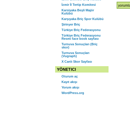
K
İzmir İl Tertip Komitesi
Temmu
yorumla
Karsiyaka Beşli Majör
Ayı
Ş
Kulübü
Simult
Karşıyaka Briç Spor Kulübü
Şampiyo
Şirinyer Briç
için
Türkiye Briç Federasyonu
Türkiye Briç Federasyonu
Resmi face book sayfası
Turnuva Sonuçları (Briç
skor)
Turnuva Sonuçları
(Vugraph)
X Canlı Skor Sayfası
YÖNETICI
Oturum aç
Kayıt akışı
Yorum akışı
WordPress.org