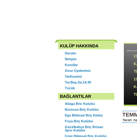
Narlıdere Briç İhti
Kulübü İzmir-NARBİ
Ana Sayfa
Tarihçemiz
Tüzük
İletiş
KULÜP HAKKINDA
Dersler
1
İletişim
K
Kurullar
Onur Üyelerimiz
T
Tarihçemiz
1
Tur.Baş.Sa.14:30
K
Tüzük
T
BAĞLANTILAR
Aliaga Bric Kulubu
Bornova Briç Kulübü
TEMM
Ege Bilimsel Briç Klübü
1
Yazan: nar
Foça Briç Kulübü
Ş
Güzelbahçe Briç İhtisas
Spor Kulübü
2
İzmir Bilimsel Briç Kulübü