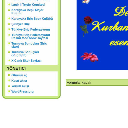
KURULU SONUCU ORGANLAR
İzmir İl Tertip Komitesi
Karsiyaka Beşli Majör
ŞU ŞEKİLDE OLUŞMUŞTUR.
Kulübü
Karşıyaka Briç Spor Kulübü
Şirinyer Briç
Türkiye Briç Federasyonu
Türkiye Briç Federasyonu
Resmi face book sayfası
Turnuva Sonuçları (Briç
skor)
Turnuva Sonuçları
(Vugraph)
X Canlı Skor Sayfası
YÖNETICI
Oturum aç
Kayıt akışı
Kurban
yorumlar kapalı
Yorum akışı
Bayramı
WordPress.org
için