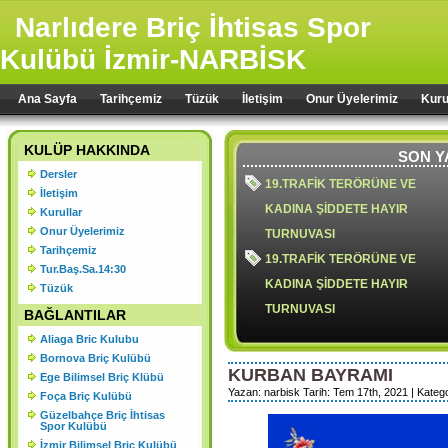
Narlıdere Briç İhtisas Spor
Kulübü İzmir-NARBİSK
Ana Sayfa
Tarihçemiz
Tüzük
İletişim
Onur Üyelerimiz
Kuru
KULÜP HAKKINDA
SON Y
Dersler
19.TRAFİK TERÖRÜNE VE
İletişim
KADINA ŞİDDETE HAYIR
Kurullar
Onur Üyelerimiz
TURNUVASI
Tarihçemiz
19.TRAFİK TERÖRÜNE VE
Tur.Baş.Sa.14:30
KADINA ŞİDDETE HAYIR
Tüzük
TURNUVASI
BAĞLANTILAR
Aliaga Bric Kulubu
Bornova Briç Kulübü
KURBAN BAYRAMI
Ege Bilimsel Briç Klübü
18.TRAFİK TERÖRÜ VE KADIN
Yazan: narbisk Tarih: Tem 17th, 2021 | Katego
Foça Briç Kulübü
ŞİDDETE HAYIR TURNUVASI
Güzelbahçe Briç İhtisas
Spor Kulübü
2024 YILI OLAĞAN GENEL
İzmir Bilimsel Briç Kulübü