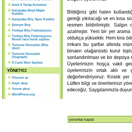
KURULU SONUCU ORGANLAR
İzmir İl Tertip Komitesi
Karsiyaka Beşli Majör
ŞU ŞEKİLDE OLUŞMUŞTUR.
Bildiğiniz gibi halen kullandı
Kulübü
gereği yıkılacağı ve en kısa s
Karşıyaka Briç Spor Kulübü
resmen bildirilmiştir. Salgı
Şirinyer Briç
Türkiye Briç Federasyonu
azalmıştır. Yeni bir yer arama
Türkiye Briç Federasyonu
oldukça yüksektir. Hem kira ö
Resmi face book sayfası
imkanı bu şartlar altında mü
Turnuva Sonuçları (Briç
skor)
binaen olağanüstü kurul toplam
Turnuva Sonuçları
sonlandırılması ve bir depoya 
(Vugraph)
X Canlı Skor Sayfası
Üyelerimizin hoşça vakit ge
üyelerimizin ortak aklı ve 
YÖNETICI
değerlendiriyoruz. Kiralık yer
Oturum aç
Lütfen bilgi ve önerilerinizi y
Kayıt akışı
Yorum akışı
edeceğiz. Saygılarımızla duyur
WordPress.org
Bilgilendirme
yorumlar kapalı
için